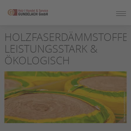
ZUM
HOLZFASERDÄMMSTOFFE:
SEITENINHALT
SPRINGEN
LEISTUNGSSTARK &
ÖKOLOGISCH