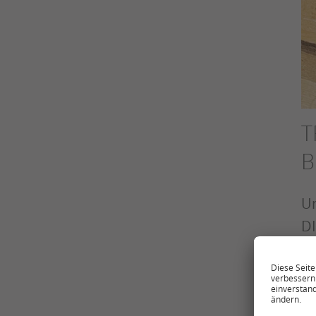
T
B
Un
DI
zu
Da
me