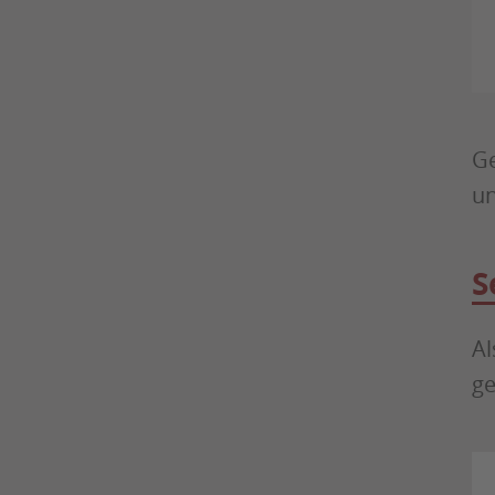
Ge
un
S
Al
ge