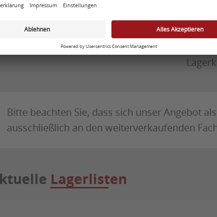
unters
hlen und Kantholz bis zu Keil- und
von La
apezbohlen sowie Schalungsholz aus
rohen 
utscher Fichte.
Profit
Lager
Bitte beachten Sie, dass sich unser Angebot a
ausschließlich an den weiterverkaufenden Fach
ktuelle
Lagerlisten