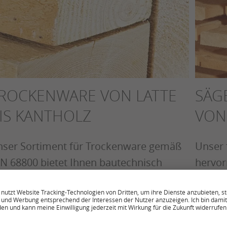
SÄG
ROCKENWARE VON LATTE
VON
IS KANTHOLZ
Unser 
ser Sortiment für Trockenware gemäß
hervor
N 68800 bietet Ihnen bautechnisch
Bauste
gelassenes, trockenes Holz für
Konstr
chstühle, Holzrahmenbau und vieles
Verfüg
hr. Die Spanne reicht von Latten über