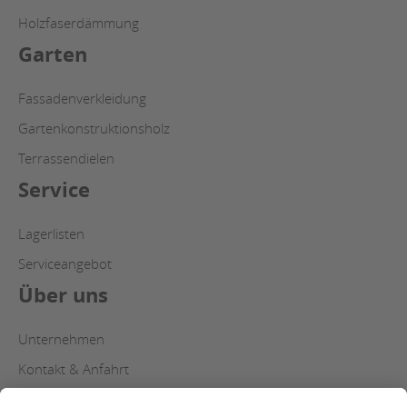
Holzfaserdämmung
Garten
Fassadenverkleidung
Gartenkonstruktionsholz
Terrassendielen
Service
Lagerlisten
Serviceangebot
Über uns
Unternehmen
Kontakt & Anfahrt